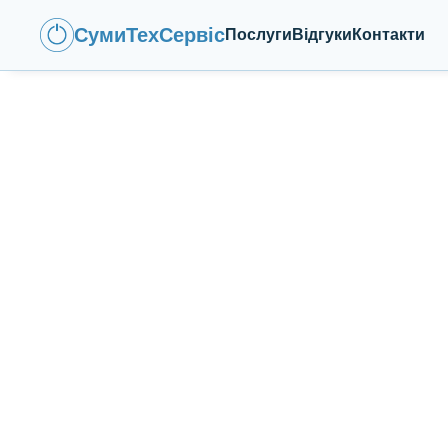
СумиТехСервіс
Послуги
Відгуки
Контакти