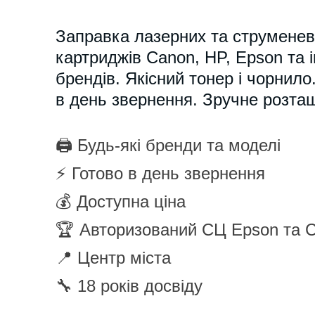
Заправка лазерних та струмене
картриджів Canon, HP, Epson та 
брендів. Якісний тонер і чорнило
в день звернення. Зручне розта
🖨️
Будь-які бренди та моделі
⚡
Готово в день звернення
💰
Доступна ціна
🏆
Авторизований СЦ Epson та 
📍
Центр міста
🔧
18 років досвіду