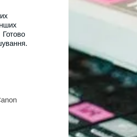
вих
інших
. Готово
шування.
Canon